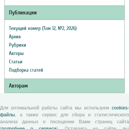
Публикации
Текущий номер (Том 12, №2, 2026)
Архив
Рубрики
Авторы
Статьи
Подборка статей
Авторам
Правила для авторов
Для оптимальной работы сайта мы используем
cookies-
Типовой лицензионный договор
файлы
, а также сервис для сбора и статистического
Публикационная этика
анализа данных о посещении Вами страниц сайта
Согласие на обработку персональных данных
(
подробнее о сервисе
). Оставаясь на сайте, в