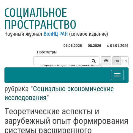
СОЦИАЛЬНОЕ
ПРОСТРАНСТВО
Научный журнал
ВолНЦ РАН
(сетевое издание)
06.08.2026
08.2026
с 01.01.2026
Просмотры
Посетители
Ru
En
* - в среднем в день за текущий месяц
Toggle
navigat
рубрика "
Социально-экономические
исследования
"
Теоретические аспекты и
зарубежный опыт формирования
системы расширенного