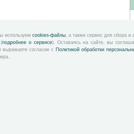
мы используем
cookies-файлы
, а также сервис для сбора и
(
подробнее о сервисе
). Оставаясь на сайте, вы соглаша
и выражаете согласие с
Политикой обработки персональн
ера.
й академии наук
Attribution-NonCommercial-NoDerivatives 4.0 International License
 и распространять без дополнительного разрешения