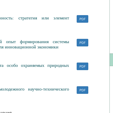
енность: стратегия или элемент
PDF
ый опыт формирования системы
PDF
для инновационной экономики
кта особо охраняемых природных
PDF
олодежного научно-технического
PDF