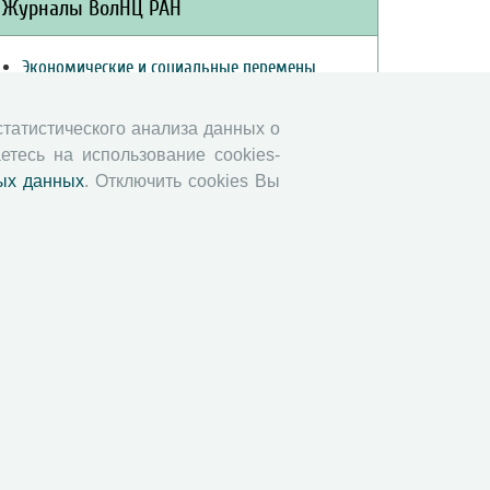
Журналы ВолНЦ РАН
Экономические и социальные перемены
Проблемы развития территории
Вопросы территориального развития
 статистического анализа данных о
етесь на использование cookies-
Социальное пространство
ых данных
. Отключить cookies Вы
Юный экономист
АгроЗооТехника