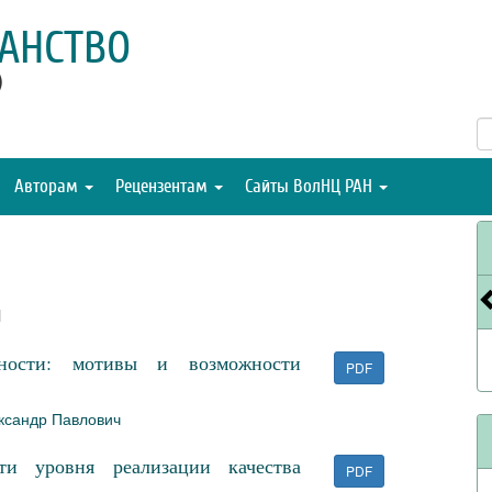
АНСТВО
)
Авторам
Рецензентам
Сайты ВолНЦ РАН
я
ности: мотивы и возможности
PDF
ксандр Павлович
ти уровня реализации качества
PDF