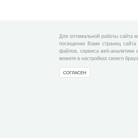
Для оптимальной работы сайта 
посещении Вами страниц сайта 
файлов, сервиса веб-аналитики 
можете в настройках своего брауз
СОГЛАСЕН
© 2000-2026 Вологодский научный центр Российско
Контент доступен под лицензией
Creative Commons 
Метаданные издания можно просматривать, скачивать, копировать