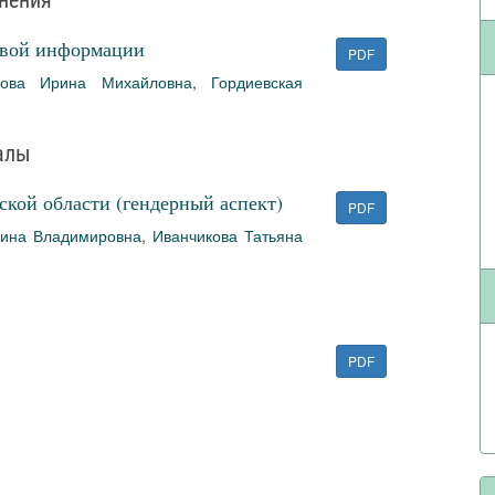
нения
овой информации
PDF
лова Ирина Михайловна
,
Гордиевская
алы
кой области (гендерный аспект)
PDF
рина Владимировна
,
Иванчикова Татьяна
PDF