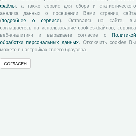
файлы
, а также сервис для сбора и статистического
Типовой лицензионный договор
анализа данных о посещении Вами страниц сайта
Публикационная этика
(
подробнее о сервисе
). Оставаясь на сайте, в
Согласие на обработку персональных данных
соглашаетесь на использование cookies-файлов, сервиса
Авторские права
веб-аналитики и выражаете согласие с
Политикой
обработки персональных данных
. Отключить cookies В
Рецензентам
можете в настройках своего браузера.
СОГЛАСЕН
Памятка рецензенту
Положение о рецензировании
Форма рецензии
Журналы ВолНЦ РАН
Экономические и социальные перемены
Проблемы развития территории