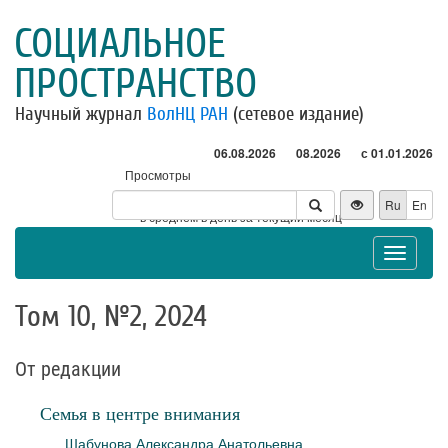
СОЦИАЛЬНОЕ
ПРОСТРАНСТВО
Научный журнал
ВолНЦ РАН
(сетевое издание)
06.08.2026
08.2026
с 01.01.2026
Просмотры
Посетители
Ru
En
* - в среднем в день за текущий месяц
Toggle
navigat
Том 10, №2, 2024
От редакции
Семья в центре внимания
Шабунова Александра Анатольевна