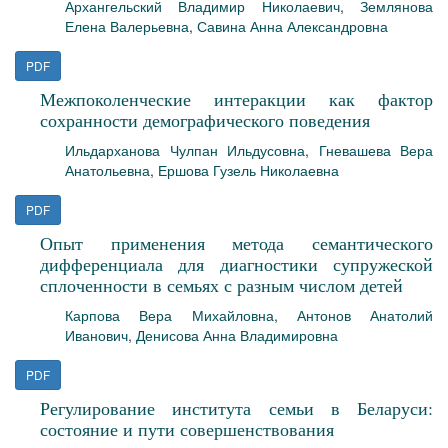
Архангельский Владимир Николаевич
,
Землянова
Елена Валерьевна
,
Савина Анна Александровна
PDF
Межпоколенческие интеракции как фактор
сохранности демографического поведения
Ильдарханова Чулпан Ильдусовна
,
Гневашева Вера
Анатольевна
,
Ершова Гузель Николаевна
PDF
Опыт применения метода семантического
дифференциала для диагностики супружеской
сплоченности в семьях с разным числом детей
Карпова Вера Михайловна
,
Антонов Анатолий
Иванович
,
Денисова Анна Владимировна
PDF
Регулирование института семьи в Беларуси:
состояние и пути совершенствования