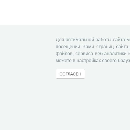
Для оптимальной работы сайта 
посещении Вами страниц сайта 
файлов, сервиса веб-аналитики 
можете в настройках своего брауз
СОГЛАСЕН
© 2000-2026 Вологодский научный центр Российско
Контент доступен под лицензией
Creative Commons 
Метаданные издания можно просматривать, скачивать, копировать