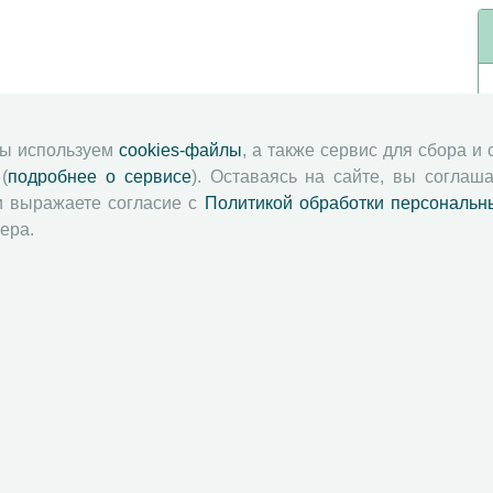
мы используем
cookies-файлы
, а также сервис для сбора и
(
подробнее о сервисе
). Оставаясь на сайте, вы соглаша
и выражаете согласие с
Политикой обработки персональн
ера.
й академии наук
Attribution-NonCommercial-NoDerivatives 4.0 International License
 и распространять без дополнительного разрешения