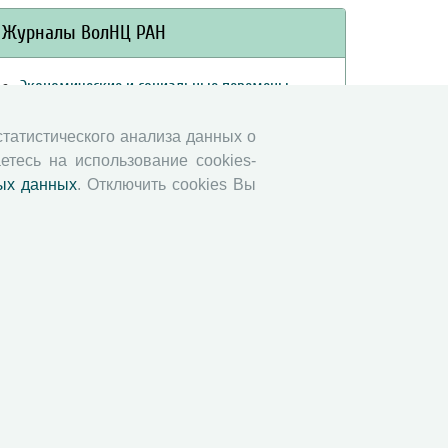
Журналы ВолНЦ РАН
Экономические и социальные перемены
Проблемы развития территории
 статистического анализа данных о
Вопросы территориального развития
етесь на использование cookies-
Социальное пространство
ых данных
. Отключить cookies Вы
Юный экономист
АгроЗооТехника