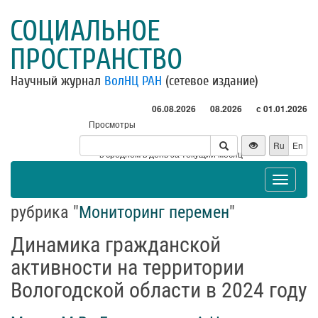
СОЦИАЛЬНОЕ
ПРОСТРАНСТВО
Научный журнал
ВолНЦ РАН
(сетевое издание)
06.08.2026
08.2026
с 01.01.2026
Просмотры
Посетители
Ru
En
* - в среднем в день за текущий месяц
Toggle
navigat
рубрика "
Мониторинг перемен
"
Динамика гражданской
активности на территории
Вологодской области в 2024 году