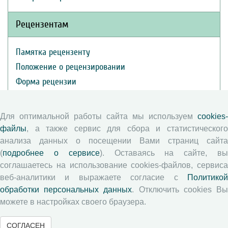
Рецензентам
Памятка рецензенту
Положение о рецензировании
Форма рецензии
Для оптимальной работы сайта мы используем
cookies-
Журналы ВолНЦ РАН
файлы
, а также сервис для сбора и статистического
анализа данных о посещении Вами страниц сайта
Экономические и социальные перемены
(
подробнее о сервисе
). Оставаясь на сайте, в
Проблемы развития территории
соглашаетесь на использование cookies-файлов, сервиса
Вопросы территориального развития
веб-аналитики и выражаете согласие с
Политикой
Социальное пространство
обработки персональных данных
. Отключить cookies В
можете в настройках своего браузера.
Юный экономист
АгроЗооТехника
СОГЛАСЕН