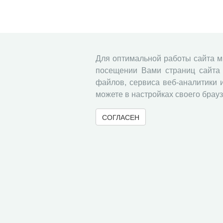
Для оптимальной работы сайта 
посещении Вами страниц сайта 
файлов, сервиса веб-аналитики 
можете в настройках своего брауз
СОГЛАСЕН
© 2000-2026 Вологодский научный центр Российско
Контент доступен под лицензией
Creative Commons 
Метаданные издания можно просматривать, скачивать, копировать