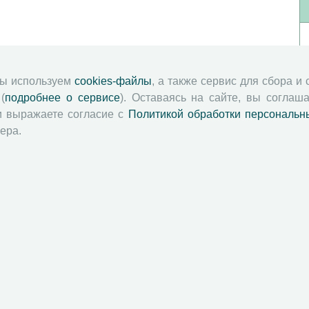
мы используем
cookies-файлы
, а также сервис для сбора и
(
подробнее о сервисе
). Оставаясь на сайте, вы соглаша
и выражаете согласие с
Политикой обработки персональн
ера.
й академии наук
Attribution-NonCommercial-NoDerivatives 4.0 International License
 и распространять без дополнительного разрешения