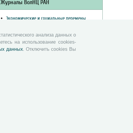
Журналы ВолНЦ РАН
Экономические и социальные перемены
Проблемы развития территории
Вопросы территориального развития
 статистического анализа данных о
етесь на использование cookies-
Социальное пространство
ых данных
. Отключить cookies Вы
Юный экономист
АгроЗооТехника