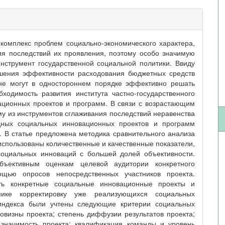
омплекс проблем социально-экономического характера,
я последствий их проявления, поэтому особо значимую
нструмент государственной социальной политики. Ввиду
ышения эффективности расходования бюджетных средств
 не могут в одностороннем порядке эффективно решать
одимость развития института частно-государственного
ационных проектов и программ. В связи с возрастающим
у из инструментов сглаживания последствий неравенства
дных социальных инновационных проектов и программ
. В статье предложена методика сравнительного анализа
использованы количественные и качественные показатели,
социальных инноваций с большей долей объективности.
бъективным оценкам целевой аудитории конкретного
ощью опросов непосредственных участников проекта.
ять конкретные социальные инновационные проекты и
ике корректировку уже реализующихся социальных
 индекса были учтены следующие критерии социальных
овизны проекта; степень диффузии результатов проекта;
я значимость проекта; квалификация команды и уровень