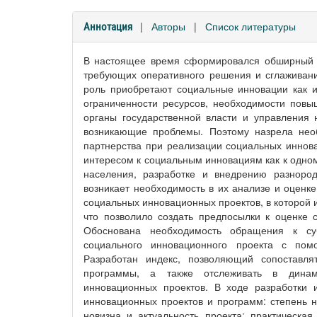
|
Авторы
|
Список литературы
Аннотация
В настоящее время сформировался обширный к
требующих оперативного решения и сглаживани
роль приобретают социальные инновации как и
ограниченности ресурсов, необходимости пов
органы государственной власти и управления
возникающие проблемы. Поэтому назрела необх
партнерства при реализации социальных иннов
интересом к социальным инновациям как к одном
населения, разработке и внедрению разноро
возникает необходимость в их анализе и оценке
социальных инновационных проектов, в которой 
что позволило создать предпосылки к оценке 
Обоснована необходимость обращения к су
социального инновационного проекта с пом
Разработан индекс, позволяющий сопоставл
программы, а также отслеживать в динам
инновационных проектов. В ходе разработки
инновационных проектов и программ: степень н
новизна и актуальность проекта; практическа