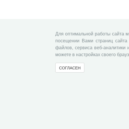
Для оптимальной работы сайта 
посещении Вами страниц сайта 
файлов, сервиса веб-аналитики 
можете в настройках своего брауз
СОГЛАСЕН
© 2000-2026 Вологодский научный центр Российско
Контент доступен под лицензией
Creative Commons 
Метаданные издания можно просматривать, скачивать, копировать