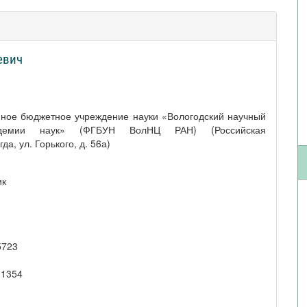
евич
нное бюджетное учреждение науки «Вологодский научный
адемии наук» (ФГБУН ВолНЦ РАН) (Российская
а, ул. Горького, д. 56а)
ик
5723
-1354