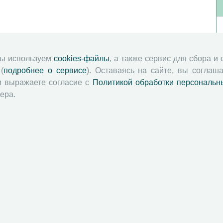
мы используем
cookies-файлы
, а также сервис для сбора и
(
подробнее о сервисе
). Оставаясь на сайте, вы соглаша
и выражаете согласие с
Политикой обработки персональн
ера.
й академии наук
Attribution-NonCommercial-NoDerivatives 4.0 International License
 и распространять без дополнительного разрешения