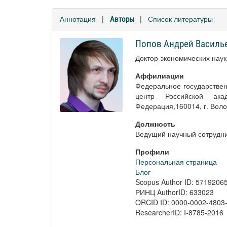
Аннотация
|
|
Список литературы
Авторы
Попов Андрей Василь
Доктор экономических наук
Аффилиации
Федеральное государстве
центр Российской ак
Федерация,160014, г. Вологд
Должность
Ведущий научный сотрудн
Профили
Персональная страница
Блог
Scopus Author ID: 5719206
РИНЦ AuthorID: 633023
ORCID ID: 0000-0002-4803
ResearcherID: I-8785-2016