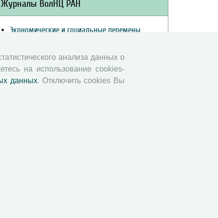
Журналы ВолНЦ РАН
Экономические и социальные перемены
Проблемы развития территории
Вопросы территориального развития
 статистического анализа данных о
етесь на использование cookies-
Социальное пространство
ых данных
. Отключить cookies Вы
Юный экономист
АгроЗооТехника