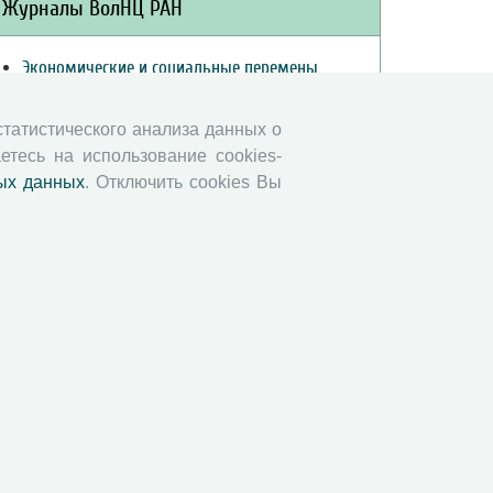
Журналы ВолНЦ РАН
Экономические и социальные перемены
Проблемы развития территории
Вопросы территориального развития
 статистического анализа данных о
етесь на использование cookies-
Социальное пространство
ых данных
. Отключить cookies Вы
Юный экономист
АгроЗооТехника