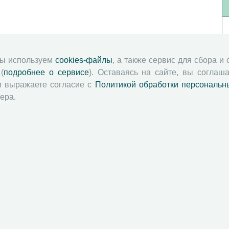
мы используем
cookies-файлы
, а также сервис для сбора и
(
подробнее о сервисе
). Оставаясь на сайте, вы соглаша
и выражаете согласие с
Политикой обработки персональн
ера.
й академии наук
Attribution-NonCommercial-NoDerivatives 4.0 International License
 и распространять без дополнительного разрешения