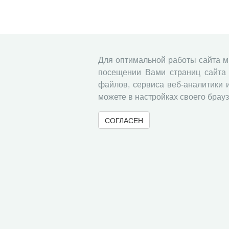
Для оптимальной работы сайта 
посещении Вами страниц сайта 
файлов, сервиса веб-аналитики 
можете в настройках своего брауз
СОГЛАСЕН
© 2000-2026 Вологодский научный центр Российско
Контент доступен под лицензией
Creative Commons 
Метаданные издания можно просматривать, скачивать, копировать