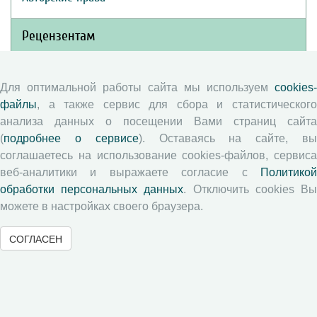
Рецензентам
Памятка рецензенту
Для оптимальной работы сайта мы используем
cookies-
Положение о рецензировании
файлы
, а также сервис для сбора и статистического
Форма рецензии
анализа данных о посещении Вами страниц сайта
(
подробнее о сервисе
). Оставаясь на сайте, в
соглашаетесь на использование cookies-файлов, сервиса
Журналы ВолНЦ РАН
веб-аналитики и выражаете согласие с
Политикой
обработки персональных данных
. Отключить cookies В
можете в настройках своего браузера.
Экономические и социальные перемены
Проблемы развития территории
СОГЛАСЕН
Вопросы территориального развития
Социальное пространство
Юный экономист
АгроЗооТехника