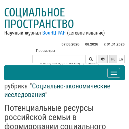
СОЦИАЛЬНОЕ
ПРОСТРАНСТВО
Научный журнал
ВолНЦ РАН
(сетевое издание)
07.08.2026
08.2026
с 01.01.2026
Просмотры
Посетители
Ru
En
* - в среднем в день за текущий месяц
Toggle
navigat
рубрика "
Социально-экономические
исследования
"
Потенциальные ресурсы
российской семьи в
формировании социального