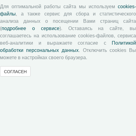
Авторские права
Для оптимальной работы сайта мы используем
cookies-
файлы
, а также сервис для сбора и статистического
Рецензентам
анализа данных о посещении Вами страниц сайта
(
подробнее о сервисе
). Оставаясь на сайте, в
Памятка рецензенту
соглашаетесь на использование cookies-файлов, сервиса
Положение о рецензировании
веб-аналитики и выражаете согласие с
Политикой
обработки персональных данных
. Отключить cookies В
Форма рецензии
можете в настройках своего браузера.
СОГЛАСЕН
Журналы ВолНЦ РАН
Экономические и социальные перемены
Проблемы развития территории
Вопросы территориального развития
Социальное пространство
Юный экономист
АгроЗооТехника