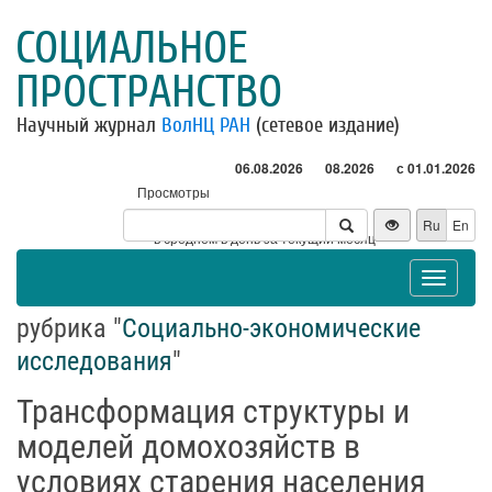
СОЦИАЛЬНОЕ
ПРОСТРАНСТВО
Научный журнал
ВолНЦ РАН
(сетевое издание)
06.08.2026
08.2026
с 01.01.2026
Просмотры
Посетители
Ru
En
* - в среднем в день за текущий месяц
Toggle
navigat
рубрика "
Социально-экономические
исследования
"
Трансформация структуры и
моделей домохозяйств в
условиях старения населения