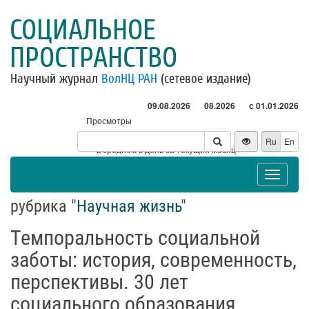
СОЦИАЛЬНОЕ
ПРОСТРАНСТВО
Научный журнал
ВолНЦ РАН
(сетевое издание)
09.08.2026
08.2026
с 01.01.2026
Просмотры
Посетители
Ru
En
* - в среднем в день за текущий месяц
Toggle
navigat
рубрика "
Научная жизнь
"
Темпоральность социальной
заботы: история, современность,
перспективы. 30 лет
социального образования