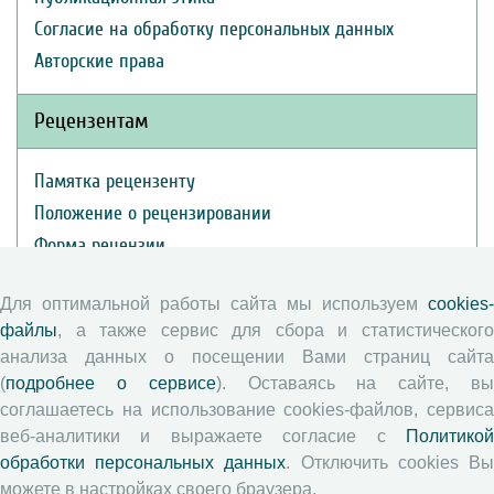
Согласие на обработку персональных данных
Авторские права
Рецензентам
Памятка рецензенту
Положение о рецензировании
Форма рецензии
Для оптимальной работы сайта мы используем
cookies-
Журналы ВолНЦ РАН
файлы
, а также сервис для сбора и статистического
анализа данных о посещении Вами страниц сайта
(
подробнее о сервисе
). Оставаясь на сайте, в
Экономические и социальные перемены
соглашаетесь на использование cookies-файлов, сервиса
Проблемы развития территории
веб-аналитики и выражаете согласие с
Политикой
Вопросы территориального развития
обработки персональных данных
. Отключить cookies В
Социальное пространство
можете в настройках своего браузера.