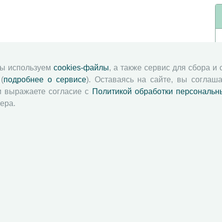
мы используем
cookies-файлы
, а также сервис для сбора и
(
подробнее о сервисе
). Оставаясь на сайте, вы соглаша
и выражаете согласие с
Политикой обработки персональн
ера.
й академии наук
Attribution-NonCommercial-NoDerivatives 4.0 International License
 и распространять без дополнительного разрешения