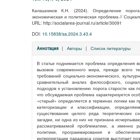
Калашников К.Н. (2024). Определение порог
экономическая и политическая проблема // Социаль
URL: http://socialarea-journal.ru/article/30091
DOI:
10.15838/sa.2024.3.43.4
|
Авторы
|
Список литературы
Аннотация
В статье поднимается проблема определения во
вызовов современного мира, прежде всего т
требований социально-экономического, культур
сравнительный анализ философского, социаль
подходов к установлению порога старости как п
что обсуждаемая проблема характеризуется особ
«старый» определяется в терминах логики как п
категоризации и классификации, определя
существование целого ряда теоретических 
загадки, ни одна из них не признана исчерпыва
рассматриваемой проблематики, а именно р
политики, программирования и обеспечени
интерпретации парадокса соритов выступает поз