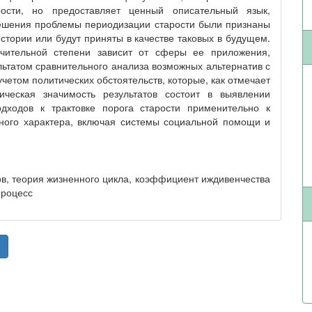
рости, но предоставляет ценный описательный язык,
ешения проблемы периодизации старости были признаны
тории или будут приняты в качестве таковых в будущем.
чительной степени зависит от сферы ее приложения,
льтатом сравнительного анализа возможных альтернатив с
четом политических обстоятельств, которые, как отмечает
тическая значимость результатов состоит в выявлении
дходов к трактовке порога старости применительно к
ного характера, включая системы социальной помощи и
тов, теория жизненного цикла, коэффициент иждивенчества
процесс