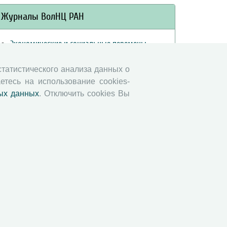
Журналы ВолНЦ РАН
Экономические и социальные перемены
Проблемы развития территории
 статистического анализа данных о
Вопросы территориального развития
етесь на использование cookies-
Социальное пространство
ых данных
. Отключить cookies Вы
Юный экономист
АгроЗооТехника