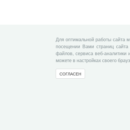
Для оптимальной работы сайта 
посещении Вами страниц сайта 
файлов, сервиса веб-аналитики 
можете в настройках своего брауз
СОГЛАСЕН
© 2000-2026 Вологодский научный центр Российско
Контент доступен под лицензией
Creative Commons 
Метаданные издания можно просматривать, скачивать, копировать