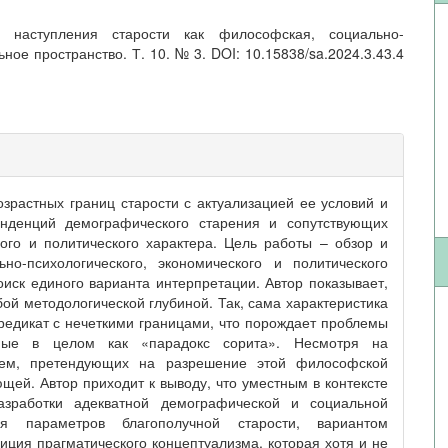
а наступления старости как философская, социально-
ное пространство. Т. 10. № 3. DOI: 10.15838/sa.2024.3.43.4
зрастных границ старости с актуализацией ее условий и
енденций демографического старения и сопутствующих
ного и политического характера. Цель работы – обзор и
но-психологического, экономического и политического
оиск единого варианта интерпретации. Автор показывает,
ой методологической глубиной. Так, сама характеристика
редикат с нечеткими границами, что порождает проблемы
емые в целом как «парадокс сорита». Несмотря на
схем, претендующих на разрешение этой философской
ющей. Автор приходит к выводу, что уместным в контексте
азработки адекватной демографической и социальной
я параметров благополучной старости, вариантом
иция прагматического концептуализма, которая хотя и не