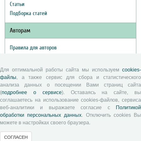
Статьи
Подборка статей
Авторам
Правила для авторов
Типовой лицензионный договор
Публикационная этика
Для оптимальной работы сайта мы используем
cookies-
Согласие на обработку персональных данных
файлы
, а также сервис для сбора и статистического
Авторские права
анализа данных о посещении Вами страниц сайта
(
подробнее о сервисе
). Оставаясь на сайте, в
соглашаетесь на использование cookies-файлов, сервиса
Рецензентам
веб-аналитики и выражаете согласие с
Политикой
обработки персональных данных
. Отключить cookies В
Памятка рецензенту
можете в настройках своего браузера.
Положение о рецензировании
Форма рецензии
СОГЛАСЕН