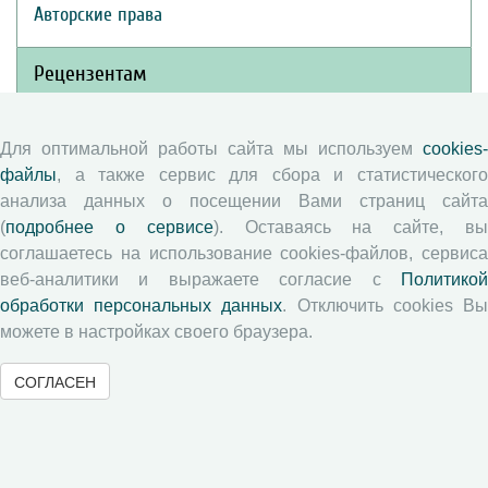
Авторские права
Рецензентам
Памятка рецензенту
Для оптимальной работы сайта мы используем
cookies-
Положение о рецензировании
файлы
, а также сервис для сбора и статистического
Форма рецензии
анализа данных о посещении Вами страниц сайта
(
подробнее о сервисе
). Оставаясь на сайте, в
соглашаетесь на использование cookies-файлов, сервиса
Журналы ВолНЦ РАН
веб-аналитики и выражаете согласие с
Политикой
обработки персональных данных
. Отключить cookies В
можете в настройках своего браузера.
Экономические и социальные перемены
Проблемы развития территории
СОГЛАСЕН
Вопросы территориального развития
Социальное пространство
Юный экономист