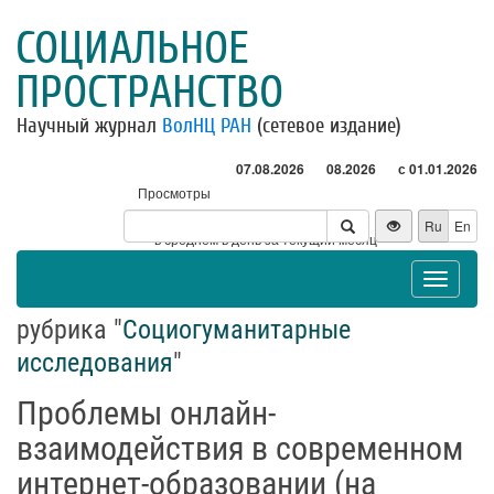
СОЦИАЛЬНОЕ
ПРОСТРАНСТВО
Научный журнал
ВолНЦ РАН
(сетевое издание)
07.08.2026
08.2026
с 01.01.2026
Просмотры
Посетители
Ru
En
* - в среднем в день за текущий месяц
Toggle
navigat
рубрика "
Социогуманитарные
исследования
"
Проблемы онлайн-
взаимодействия в современном
интернет-образовании (на